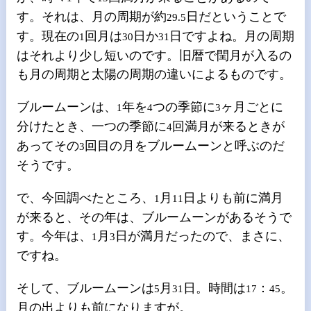
す。それは、月の周期が約
日だということで
29.5
す。現在の
回月は
日か
日ですよね。月の周期
1
30
31
はそれより少し短いのです。旧暦で閏月が入るの
も月の周期と太陽の周期の違いによるものです。
ブルームーンは、
年を
つの季節に
ヶ月ごとに
1
4
3
分けたとき、一つの季節に
回満月が来るときが
4
あってその
回目の月をブルームーンと呼ぶのだ
3
そうです。
で、今回調べたところ、
月
日よりも前に満月
1
11
が来ると、その年は、ブルームーンがあるそうで
す。今年は、
月
日が満月だったので、まさに、
1
3
ですね。
そして、ブルームーンは
月
日。時間は
：
。
5
31
17
45
月の出よりも前になりますが。