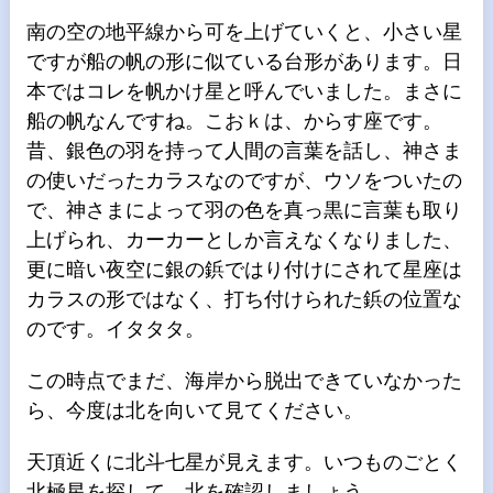
南の空の地平線から可を上げていくと、小さい星
ですが船の帆の形に似ている台形があります。日
本ではコレを帆かけ星と呼んでいました。まさに
船の帆なんですね。こおｋは、からす座です。
昔、銀色の羽を持って人間の言葉を話し、神さま
の使いだったカラスなのですが、ウソをついたの
で、神さまによって羽の色を真っ黒に言葉も取り
上げられ、カーカーとしか言えなくなりました、
更に暗い夜空に銀の鋲ではり付けにされて星座は
カラスの形ではなく、打ち付けられた鋲の位置な
のです。イタタタ。
この時点でまだ、海岸から脱出できていなかった
ら、今度は北を向いて見てください。
天頂近くに北斗七星が見えます。いつものごとく
北極星を探して、北を確認しましょう。