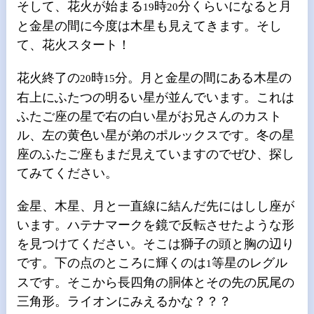
そして、花火が始まる
時
分くらいになると月
19
20
と金星の間に今度は木星も見えてきます。そし
て、花火スタート！
花火終了の
時
分。月と金星の間にある木星の
20
15
右上にふたつの明るい星が並んでいます。これは
ふたご座の星で右の白い星がお兄さんのカスト
ル、左の黄色い星が弟のポルックスです。冬の星
座のふたご座もまだ見えていますのでぜひ、探し
てみてください。
金星、木星、月と一直線に結んだ先にはしし座が
います。ハテナマークを鏡で反転させたような形
を見つけてください。そこは獅子の頭と胸の辺り
です。下の点のところに輝くのは
等星のレグル
1
スです。そこから長四角の胴体とその先の尻尾の
三角形。ライオンにみえるかな？？？