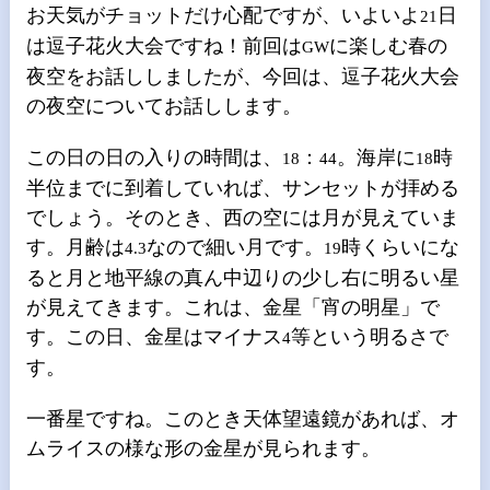
お天気がチョットだけ心配ですが、いよいよ
日
21
は逗子花火大会ですね！前回は
に楽しむ春の
GW
夜空をお話ししましたが、今回は、逗子花火大会
の夜空についてお話しします。
この日の日の入りの時間は、
：
。海岸に
時
18
44
18
半位までに到着していれば、サンセットが拝める
でしょう。そのとき、西の空には月が見えていま
す。月齢は
なので細い月です。
時くらいにな
4.3
19
ると月と地平線の真ん中辺りの少し右に明るい星
が見えてきます。これは、金星「宵の明星」で
す。この日、金星はマイナス
等という明るさで
4
す。
一番星ですね。このとき天体望遠鏡があれば、オ
ムライスの様な形の金星が見られます。