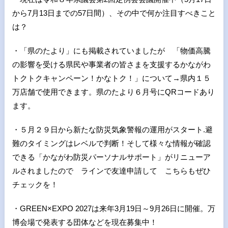
から7月13日までの57日間）、その中で何か注目すべきこと
は？
・「県のたより」にも掲載されていましたが 「物価高騰
の影響を受ける県民や事業者の皆さまを支援するかながわ
トクトクキャンペーン！かなトク！」について→県内１５
万店舗で使用できます。県のたより６月号にQRコードあり
ます。
・５月２９日から新たな防災気象警報の運用がスタート.避
難のタイミングはレベルで判断！そして様々な情報が確認
できる「かながわ防災パーソナルサポート」がリニューア
ルされましたので ラインで友達申請して こちらもぜひ
チェックを！
・GREEN×EXPO 2027は来年3月19日～9月26日に開催。万
博会場で発表する団体などを現在募集中！