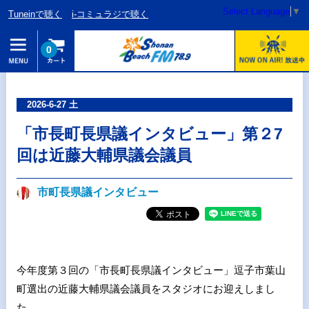
Select Language
▼
Tuneinで聴く
i-コミュラジで聴く
0
2026-6-27 土
「市長町長県議インタビュー」第２7
回は近藤大輔県議会議員
市町長県議インタビュー
今年度第３回の「市長町長県議インタビュー」逗子市葉山
町選出の近藤大輔県議会議員をスタジオにお迎えしまし
た。