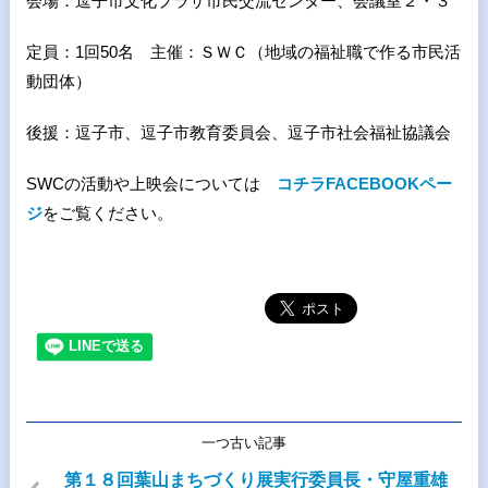
会場：逗子市文化プラザ市民交流センター、会議室２・３
定員：1回50名 主催：ＳＷＣ（地域の福祉職で作る市民活
動団体）
後援：逗子市、逗子市教育委員会、逗子市社会福祉協議会
SWCの活動や上映会については
コチラFACEBOOKペー
ジ
をご覧ください。
一つ古い記事
第１８回葉山まちづくり展実行委員長・守屋重雄