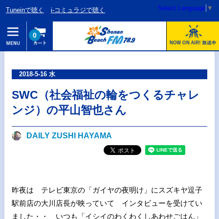
Select Language
▼
Tuneinで聴く
i-コミュラジで聴く
0
2018-5-16 水
SWC（社会福祉の輪をつくるチャレ
ンジ）の平山智也さん
DAILY ZUSHI HAYAMA
昨夜は テレビ東京の「ガイヤの夜明け」にスズキヤ逗子
駅前店の大川店長が映っていて インタビューを受けてい
ました・・ いつも「イシイのわくわくしあわせごはん」