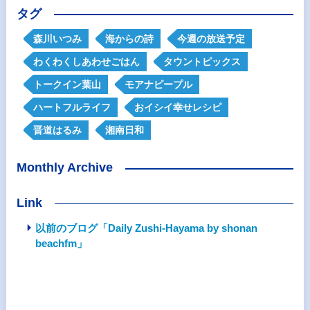
タグ
森川いつみ
海からの詩
今週の放送予定
わくわくしあわせごはん
タウントピックス
トークイン葉山
モアナピープル
ハートフルライフ
おイシイ幸せレシピ
晋道はるみ
湘南日和
Monthly Archive
Link
以前のブログ「Daily Zushi-Hayama by shonan
beachfm」