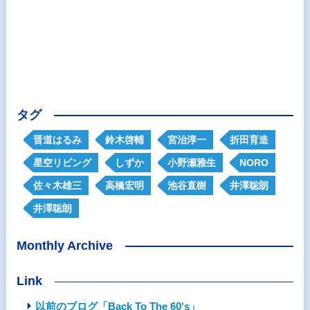
タグ
晋道はるみ
鈴木啓輔
宮治淳一
折田育造
星空リビング
しずか
小野瀬雅生
NORO
佐々木雄三
高橋宏明
池谷直樹
井澤聡朗
井澤聡朗
Monthly Archive
Link
以前のブログ「Back To The 60's」