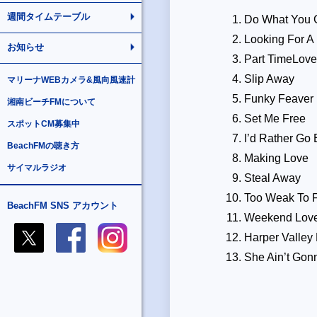
週間タイムテーブル
Do What You 
Looking For A
お知らせ
Part TimeLove
Slip Away
マリーナWEBカメラ&風向風速計
Funky Feaver
湘南ビーチFMについて
Set Me Free
スポットCM募集中
I’d Rather Go 
BeachFMの聴き方
Making Love
サイマルラジオ
Steal Away
Too Weak To F
BeachFM SNS アカウント
Weekend Lov
Harper Valley
She Ain’t Gon