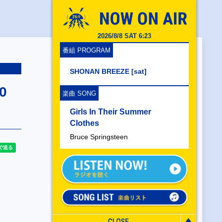
2026/8/8 SAT 6:23
番組 PROGRAM
SHONAN BREEZE [sat]
0
楽曲 SONG
Girls In Their Summer
Clothes
Bruce Springsteen