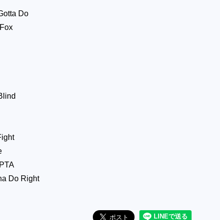
Gotta Do
 Fox
Blind
ight
e
 PTA
na Do Right