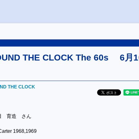
OUND THE CLOCK The 60s 6月1
UND THE CLOCK
田 育造 さん
rter 1968,1969