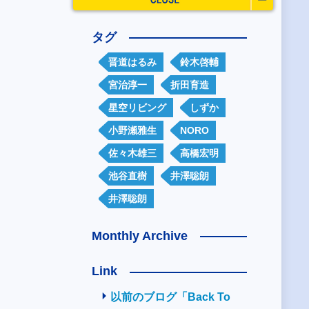
タグ
晋道はるみ
鈴木啓輔
宮治淳一
折田育造
星空リビング
しずか
小野瀬雅生
NORO
佐々木雄三
高橋宏明
池谷直樹
井澤聡朗
井澤聡朗
Monthly Archive
Link
以前のブログ「Back To