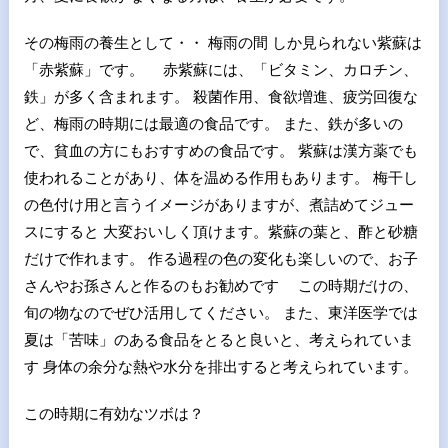
その梅雨の養生として・・ 梅雨の間 しか見られない紫蘇は
「赤紫蘇」です。 赤紫蘇には、「ビタミン、カロチン、
鉄」が多く含まれます。 殺菌作用、食欲増進、疲労回復な
ど、梅雨の時期には最適の食品です。 また、鉄が多いの
で、貧血の方にもおすすめの食品です。 紫蘇は漢方薬でも
使われることがあり、体を温める作用もあります。 梅干し
の色付け用と言うイメージがありますが、煮詰めてジュー
スにすると 大変おいしく頂けます。紫蘇の葉と、酢と砂糖
だけで作れます。 作る過程の色の変化も楽しいので、お子
さんやお孫さんと作るのもお勧めです この時期だけの、
旬の物なのでぜひ活用してください。 また、東洋医学では
夏は「苦味」のある食品をとると良いと、考えられていま
す 身体の余分な熱や水分を排出すると考えられています。
この時期に有効なツボは？