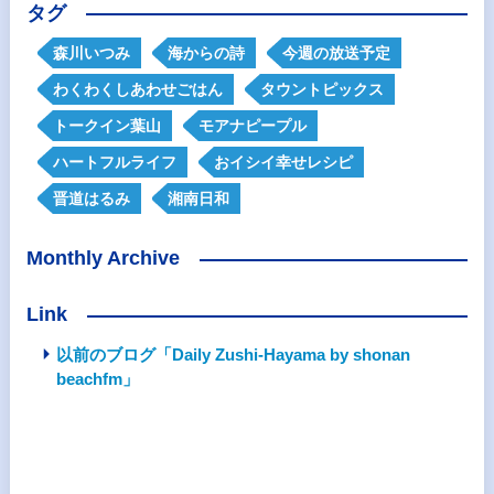
タグ
森川いつみ
海からの詩
今週の放送予定
わくわくしあわせごはん
タウントピックス
トークイン葉山
モアナピープル
ハートフルライフ
おイシイ幸せレシピ
晋道はるみ
湘南日和
Monthly Archive
Link
以前のブログ「Daily Zushi-Hayama by shonan
beachfm」