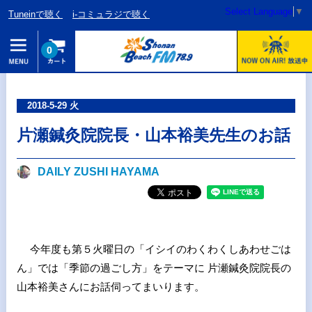
Select Language
▼
Tuneinで聴く
i-コミュラジで聴く
0
2018-5-29 火
片瀬鍼灸院院長・山本裕美先生のお話
DAILY ZUSHI HAYAMA
今年度も第５火曜日の「イシイのわくわくしあわせごは
ん」では「季節の過ごし方」をテーマに 片瀬鍼灸院院長の
山本裕美さんにお話伺ってまいります。