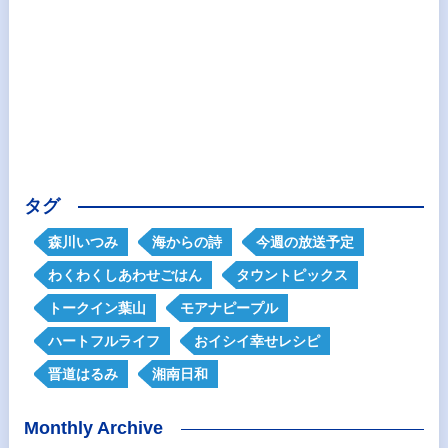
タグ
森川いつみ
海からの詩
今週の放送予定
わくわくしあわせごはん
タウントピックス
トークイン葉山
モアナピープル
ハートフルライフ
おイシイ幸せレシピ
晋道はるみ
湘南日和
Monthly Archive