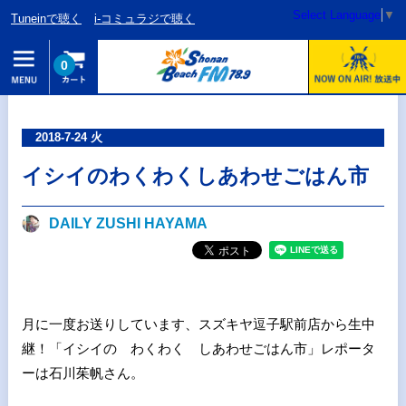
Select Language
▼
Tuneinで聴く
i-コミュラジで聴く
0
2018-7-24 火
イシイのわくわくしあわせごはん市
DAILY ZUSHI HAYAMA
月に一度お送りしています、スズキヤ逗子駅前店から生中
継！「イシイの わくわく しあわせごはん市」レポータ
ーは石川茱帆さん。