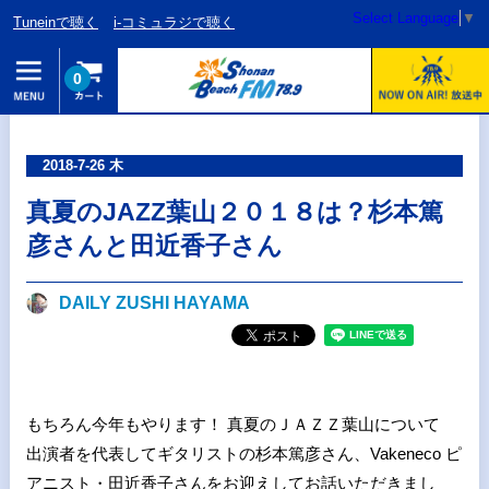
Select Language
▼
Tuneinで聴く
i-コミュラジで聴く
0
2018-7-26 木
真夏のJAZZ葉山２０１８は？杉本篤
彦さんと田近香子さん
DAILY ZUSHI HAYAMA
もちろん今年もやります！ 真夏のＪＡＺＺ葉山について
出演者を代表してギタリストの杉本篤彦さん、Vakeneco ピ
アニスト・田近香子さんをお迎えしてお話いただきまし