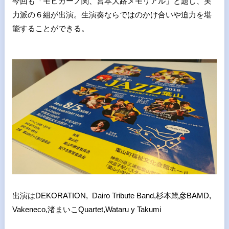
今回も「モヒカーノ関、宮本大路メモリアル」と題し、実
力派の６組が出演。生演奏ならではのかけ合いや迫力を堪
能することができる。
出演はDEKORATION, Dairo Tribute Band,杉本篤彦BAMD,
Vakeneco,渚まいこQuartet,Wataru y Takumi