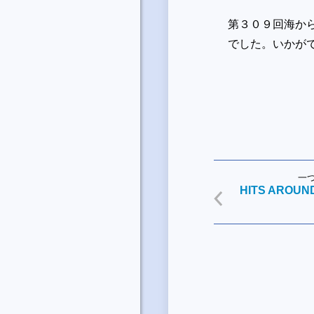
第３０９回海からの詩
でした。いかが
一
HITS AROUND