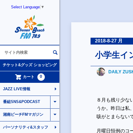
Select Language
▼
2018-8-27 月
小学生イ
チケット&グッズ ショッピング
DAILY ZUS
0
カート
JAZZ LIVE情報
８月も残り少な
番組SNS&PODCAST
うか。昨日は私
湘南ビーチFMマガジン
咳がとまらない
パーソナリティ&スタッフ
月曜日恒例のコ