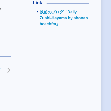
Link
e
以前のブログ「Daily
Zushi-Hayama by shonan
beachfm」
し