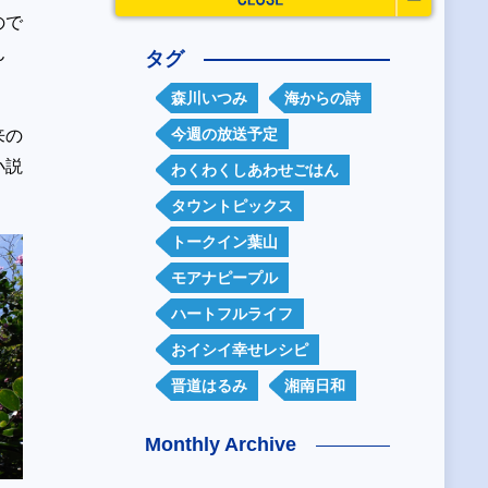
ので
ん
タグ
森川いつみ
海からの詩
今週の放送予定
来の
小説
わくわくしあわせごはん
タウントピックス
トークイン葉山
モアナピープル
ハートフルライフ
おイシイ幸せレシピ
晋道はるみ
湘南日和
Monthly Archive