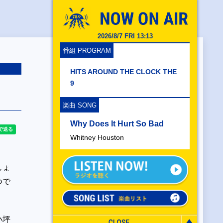
2026/8/7 FRI 13:13
番組 PROGRAM
HITS AROUND THE CLOCK THE
9
楽曲 SONG
Why Does It Hurt So Bad
Whitney Houston
しょ
つで
小坪