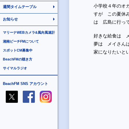
小学校４年のオ
週間タイムテーブル
すが この夏休
お知らせ
は 広島に行っ
マリーナWEBカメラ&風向風速計
好きな給食は 
湘南ビーチFMについて
夢は メイさん
スポットCM募集中
家になりたいと
BeachFMの聴き方
サイマルラジオ
BeachFM SNS アカウント