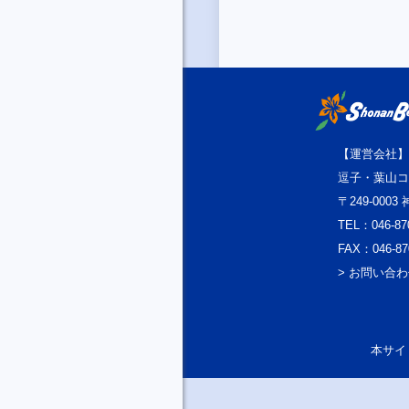
【運営会社】
逗子・葉山コ
〒249-000
TEL：046-87
FAX：046-87
> お問い合
本サイト