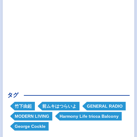
タグ
竹下由起
前ムキはつらいよ
GENERAL RADIO
MODERN LIVING
Harmony Life tricca Balcony
George Cockle