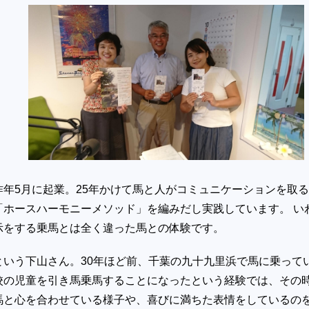
昨年5月に起業。25年かけて馬と人がコミュニケーションを取
「ホースハーモニーメソッド」を編みだし実践しています。 い
示をする乗馬とは全く違った馬との体験です。
という下山さん。30年ほど前、千葉の九十九里浜で馬に乗って
校の児童を引き馬乗馬することになったという経験では、その
馬と心を合わせている様子や、喜びに満ちた表情をしているの