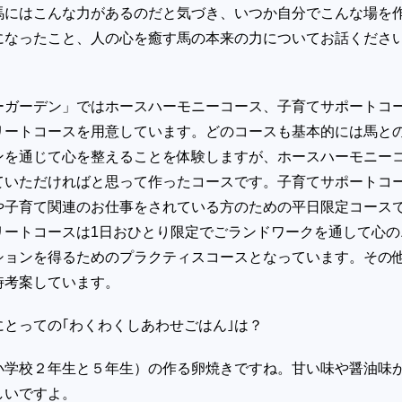
馬にはこんな力があるのだと気づき、いつか自分でこんな場を
になったこと、人の心を癒す馬の本来の力についてお話くださ
ーガーデン」ではホースハーモニーコース、子育てサポートコ
リートコースを用意しています。どのコースも基本的には馬と
ンを通じて心を整えることを体験しますが、ホースハーモニー
ていただければと思って作ったコースです。子育てサポートコ
や子育て関連のお仕事をされている方のための平日限定コース
リートコースは1日おひとり限定でごランドワークを通して心の
ションを得るためのプラクティスコースとなっています。その
時考案しています。
にとっての｢わくわくしあわせごはん｣は？
２年生と５年生）の作る卵焼きですね。甘い味や醤油味
しいですよ。