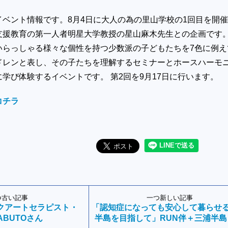
イベント情報です。8月4日に大人の為の里山学校の1回目を開
支援教育の第一人者明星大学教授の星山麻木先生との企画です
いらっしゃる様々な個性を持つ少数派の子どもたちを7色に例え
ドレンと表し、その子たちを理解するセミナーとホースハーモ
学び体験するイベントです。 第2回を9月17日に行います。
コチラ
つ古い記事
一つ新しい記事
クアートセラピスト・
「認知症になっても安心して暮らせ
ABUTOさん
半島を目指して」RUN伴＋三浦半島