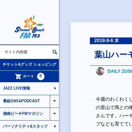
2018-9-6 木
葉山ハー
チケット&グッズ ショッピング
DAILY ZUS
0
カート
JAZZ LIVE情報
今週のわくわく
番組SNS&PODCAST
の里山で馬との
湘南ビーチFMマガジン
さんです。ハー
ブなども育てて
パーソナリティ&スタッフ