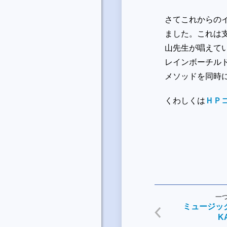
さてこれからの
ました。これは
山先生が唱えて
レインボーチル
メソッドを同時に
くわしくは
ＨＰ
一
ミュージッ
K