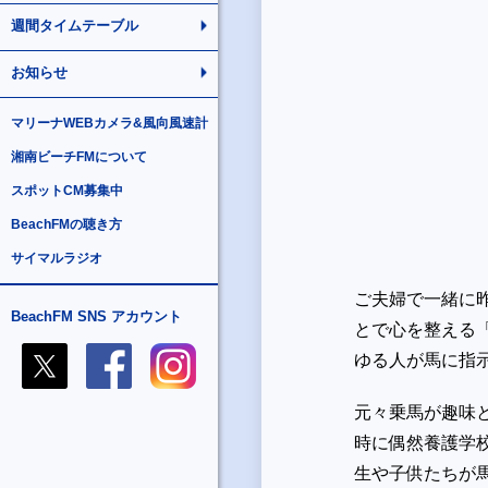
週間タイムテーブル
お知らせ
マリーナWEBカメラ&風向風速計
湘南ビーチFMについて
スポットCM募集中
BeachFMの聴き方
サイマルラジオ
ご夫婦で一緒に
BeachFM SNS アカウント
とで心を整える
ゆる人が馬に指
元々乗馬が趣味
時に偶然養護学
生や子供たちが