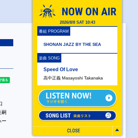
2026/8/8 SAT 10:43
番組 PROGRAM
SHONAN JAZZ BY THE SEA
楽曲 SONG
Speed Of Love
高中正義 Masayoshi Takanaka
口
良嗣
ハー