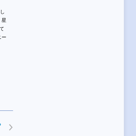
催し
。星
て
ニー
る