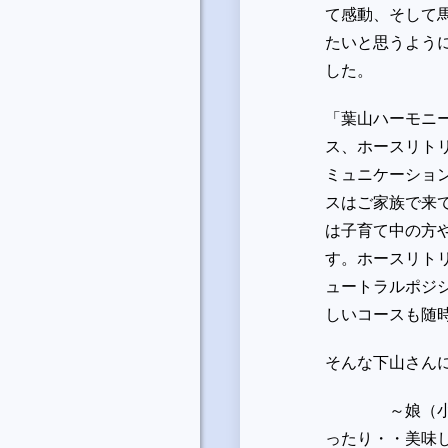
て感動、そして
たいと思うよう
した。
「葉山ハーモニ
ス、ホースリト
ミュニケーショ
スはご家族で来
は子育て中の方
す。ホースリト
ュートラルポジ
しいコースも随
そんな下山さん
～娘（小学校
ったり・・美味