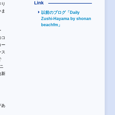
Link
作り
いま
以前のブログ「Daily
Zushi-Hayama by shonan
beachfm」
ー
のコ
コー
ース
で
ニ
他新
があ