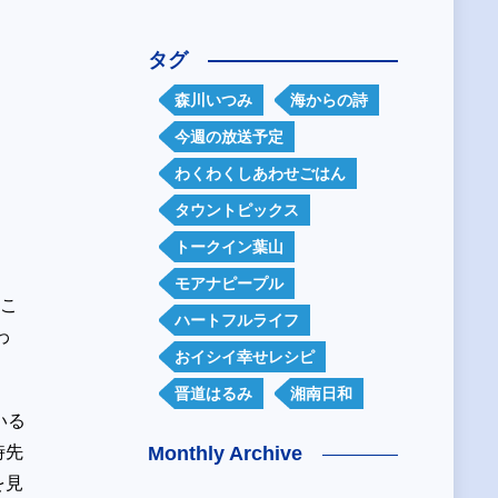
タグ
森川いつみ
海からの詩
今週の放送予定
わくわくしあわせごはん
タウントピックス
トークイン葉山
モアナピープル
るこ
ハートフルライフ
わ
おイシイ幸せレシピ
晋道はるみ
湘南日和
いる
時先
Monthly Archive
を見