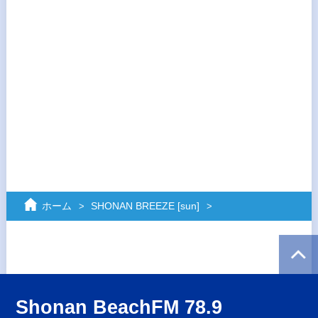
ホーム
SHONAN BREEZE [sun]
Shonan BeachFM 78.9