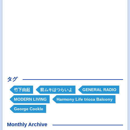
タグ
竹下由起
前ムキはつらいよ
GENERAL RADIO
MODERN LIVING
Harmony Life tricca Balcony
George Cockle
Monthly Archive