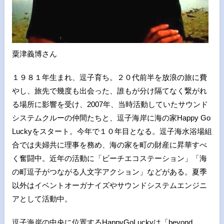
粟津義博さん
１９８１年生まれ、逗子育ち。２０代前半を放浪の旅に費
やし、旅先で幾度も出会った、誰もが分け隔てなく繋がれ
る場所に影響を受け、2007年、当時活動していたサウンド
システムクルーの仲間たちと、逗子海岸に海の家Happy Go
Luckyをスタート。今年で１０年目となる。逗子海水浴場組
合では夫婦共に理事を務め、海の家を町の財産に昇華すべ
く奮闘中。近年の活動に「ビーチエコステーション」「海
の町逗子がつながる人文字アクション」などがある。夏季
以外はイベントオーガナイズやサウンドシステムエンジニ
アとして活動中。
逗子海岸の中央に位置するHappyGoLuckyは「beyond