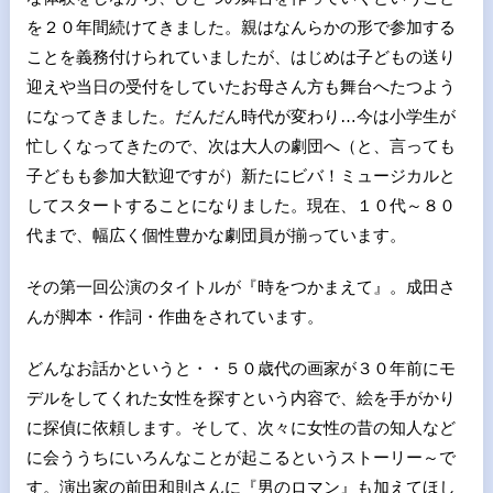
を２０年間続けてきました。親はなんらかの形で参加する
ことを義務付けられていましたが、はじめは子どもの送り
迎えや当日の受付をしていたお母さん方も舞台へたつよう
になってきました。だんだん時代が変わり…今は小学生が
忙しくなってきたので、次は大人の劇団へ（と、言っても
子どもも参加大歓迎ですが）新たにビバ！ミュージカルと
してスタートすることになりました。現在、１０代～８０
代まで、幅広く個性豊かな劇団員が揃っています。
その第一回公演のタイトルが『時をつかまえて』。成田さ
んが脚本・作詞・作曲をされています。
どんなお話かというと・・５０歳代の画家が３０年前にモ
デルをしてくれた女性を探すという内容で、絵を手がかり
に探偵に依頼します。そして、次々に女性の昔の知人など
に会ううちにいろんなことが起こるというストーリー～で
す。演出家の前田和則さんに『男のロマン』も加えてほし