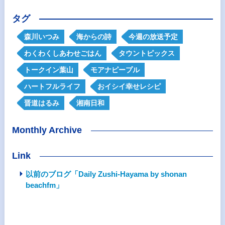
タグ
森川いつみ
海からの詩
今週の放送予定
わくわくしあわせごはん
タウントピックス
トークイン葉山
モアナピープル
ハートフルライフ
おイシイ幸せレシピ
晋道はるみ
湘南日和
Monthly Archive
Link
以前のブログ「Daily Zushi-Hayama by shonan
beachfm」