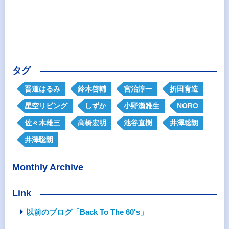
タグ
晋道はるみ
鈴木啓輔
宮治淳一
折田育造
星空リビング
しずか
小野瀬雅生
NORO
佐々木雄三
高橋宏明
池谷直樹
井澤聡朗
井澤聡朗
Monthly Archive
Link
以前のブログ「Back To The 60's」