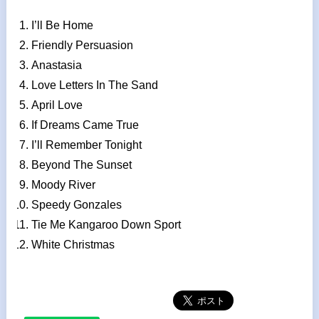
I’ll Be Home
Friendly Persuasion
Anastasia
Love Letters In The Sand
April Love
If Dreams Came True
I’ll Remember Tonight
Beyond The Sunset
Moody River
Speedy Gonzales
Tie Me Kangaroo Down Sport
White Christmas