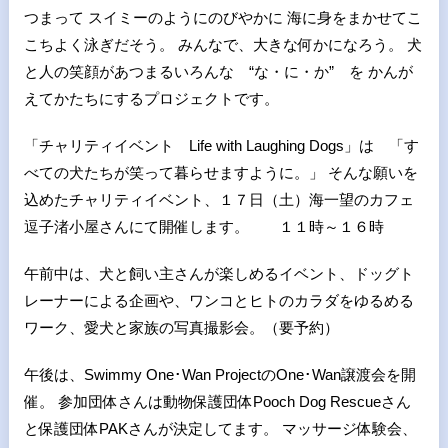
つまって スイミーのようにのびやかに 海に身をまかせてこ
こちよく泳ぎだそう。 みんなで、大きな何かになろう。 犬
と人の笑顔があつまるいろんな “な・に・か” を かんが
えてかたちにするプロジェクトです。
「チャリティイベント Life with Laughing Dogs」は 「す
べての犬たちが笑って暮らせますように。」 そんな願いを
込めたチャリティイベント、１７日（土）海一望のカフェ
逗子渚小屋さんにて開催します。 １１時～１６時
午前中は、犬と飼い主さんが楽しめるイベント、ドッグト
レーナーによる企画や、ワンコとヒトのカラダをゆるめる
ワーク、愛犬と家族の写真撮影会。（要予約）
午後は、Swimmy One･Wan ProjectのOne･Wan譲渡会を開
催。 参加団体さんは動物保護団体Pooch Dog Rescueさん
と保護団体PAKさんが決定してます。 マッサージ体験会、