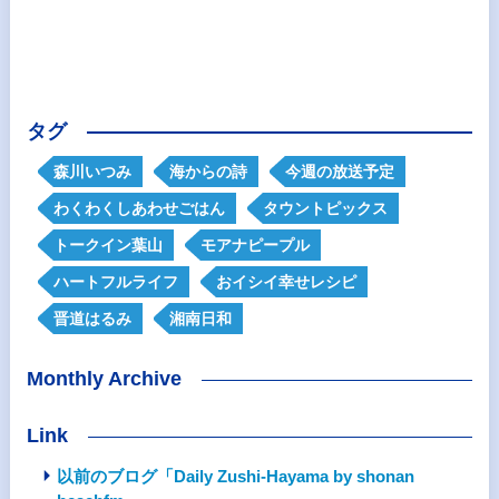
タグ
森川いつみ
海からの詩
今週の放送予定
わくわくしあわせごはん
タウントピックス
トークイン葉山
モアナピープル
ハートフルライフ
おイシイ幸せレシピ
晋道はるみ
湘南日和
Monthly Archive
Link
以前のブログ「Daily Zushi-Hayama by shonan