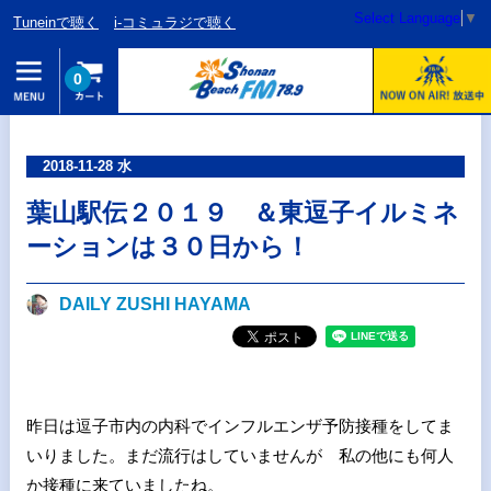
Select Language
▼
Tuneinで聴く
i-コミュラジで聴く
0
2018-11-28 水
葉山駅伝２０１９ ＆東逗子イルミネ
ーションは３０日から！
DAILY ZUSHI HAYAMA
昨日は逗子市内の内科でインフルエンザ予防接種をしてま
いりました。まだ流行はしていませんが 私の他にも何人
か接種に来ていましたね。