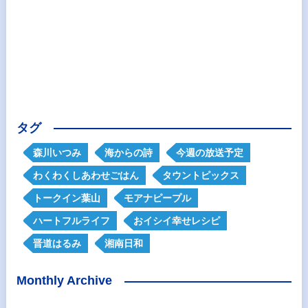
タグ
森川いつみ
海からの詩
今週の放送予定
わくわくしあわせごはん
タウントピックス
トークイン葉山
モアナピープル
ハートフルライフ
おイシイ幸せレシピ
晋道はるみ
湘南日和
Monthly Archive