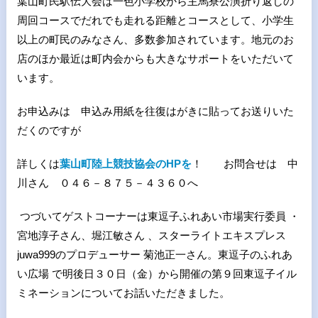
葉山町民駅伝大会は一色小学校から主馬寮公演折り返しの
周回コースでだれでも走れる距離とコースとして、小学生
以上の町民のみなさん、多数参加されています。地元のお
店のほか最近は町内会からも大きなサポートをいただいて
います。
お申込みは 申込み用紙を往復はがきに貼ってお送りいた
だくのですが
詳しくは
葉山町陸上競技協会のHPを
！ お問合せは 中
川さん ０４６－８７５－４３６０へ
つづいてゲストコーナーは東逗子ふれあい市場実行委員 ・
宮地淳子さん、堀江敏さん 、スターライトエキスプレス
juwa999のプロデューサー 菊池正一さん。東逗子のふれあ
い広場 で明後日３０日（金）から開催の第９回東逗子イル
ミネーションについてお話いただきました。