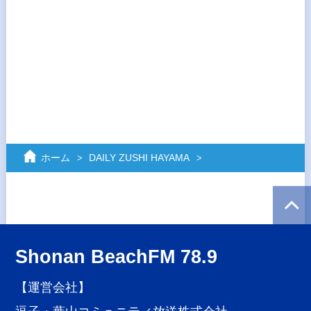
ホーム
DAILY ZUSHI HAYAMA
Shonan BeachFM 78.9
【運営会社】