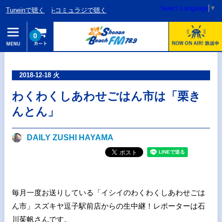
Select Language
▼
Tuneinで聴く
i-コミュラジで聴く
0
2018-12-18 火
わくわくしあわせごはん市は「栗き
んとん」
DAILY ZUSHI HAYAMA
毎月一度お送りしている「イシイのわくわくしあわせごは
ん市」スズキヤ逗子駅前店からの生中継！レポーターは石
川茱帆さんです。