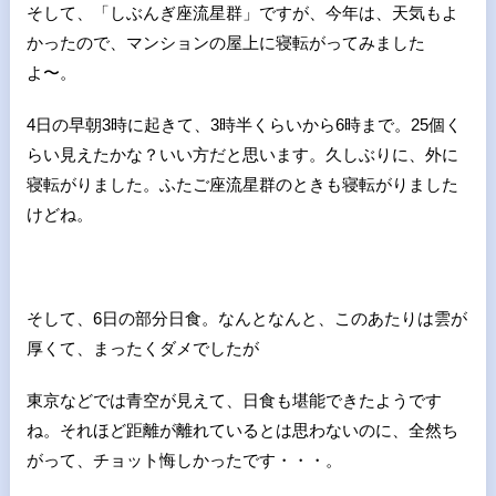
そして、「しぶんぎ座流星群」ですが、今年は、天気もよ
かったので、マンションの屋上に寝転がってみました
よ〜。
4日の早朝
3
時に起きて、
3
時半くらいから
6
時まで。
25
個く
らい見えたかな？いい方だと思います。久しぶりに、外に
寝転がりました。ふたご座流星群のときも寝転がりました
けどね。
そして、
6
日の部分日食。なんとなんと、このあたりは雲が
厚くて、まったくダメでしたが
東京などでは青空が見えて、日食も堪能できたようです
ね。それほど距離が離れているとは思わないのに、全然ち
がって、チョット悔しかったです・・・。