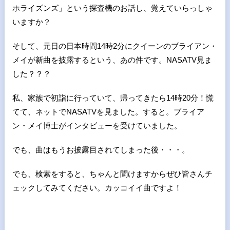
ホライズンズ」という探査機のお話し、覚えていらっしゃ
いますか？
そして、元日の日本時間
14
時
2
分にクイーンのブライアン・
メイが新曲を披露するという、あの件です。
NASATV
見ま
した？？？
私、家族で初詣に行っていて、帰ってきたら
14
時
20
分！慌
てて、ネットで
NASATV
を見ました。すると。ブライア
ン・メイ博士がインタビューを受けていました。
でも、曲はもうお披露目されてしまった後・・・。
でも、検索をすると、ちゃんと聞けますからぜひ皆さんチ
ェックしてみてください。カッコイイ曲ですよ！