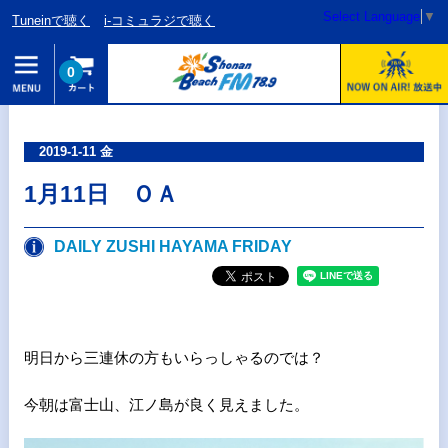
Select Language
▼
Tuneinで聴く
i-コミュラジで聴く
0
2019-1-11 金
1月11日 ＯＡ
DAILY ZUSHI HAYAMA FRIDAY
明日から三連休の方もいらっしゃるのでは？
今朝は富士山、江ノ島が良く見えました。