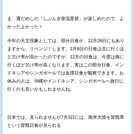
ま、運だめしの「しぶんぎ座流星群」が楽しめたので、よ
かったよかった！
今年の天文現象としては、部分日食が、
12
月
26
日にもあり
ますから、リベンジ！します。
1
月
6
日の日食は北に行くほ
ど欠け率が高かったのですが、
12
月の日食は、今度は南に
行くほど欠け率が高くなります。実はこの部分日食、イン
ドネシアやシンガポールでは金環日食が観察できます。お
休みの人は、沖縄やインドネシア、シンガポールへ旅行に
行くのも良いかもしれませんね。
日本では、見られませんが
7
月
3
日には、南米大陸を皆既帯
という皆既日食が見られる