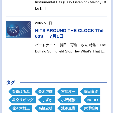
Instrumental Hits (Easy Listening) Melody Of
Lo […]
2018-7-1 日
HITS AROUND THE CLOCK The
60’s 7月1日
パートナー：：折田 育造 さん 特集：The
Buffalo Springfield Stop Hey What’s That […]
タグ
晋道はるみ
鈴木啓輔
宮治淳一
折田育造
星空リビング
しずか
小野瀬雅生
NORO
佐々木雄三
高橋宏明
池谷直樹
井澤聡朗