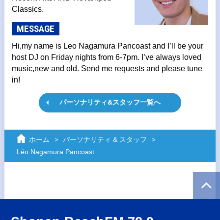
Classics.
MESSAGE
Hi,my name is Leo Nagamura Pancoast and I’ll be your
host DJ on Friday nights from 6-7pm. I’ve always loved
music,new and old. Send me requests and please tune
in!
パーソナリティ&スタッフ一覧へ
ホーム
パーソナリティ & スタッフ
Léo Nagamura Pancoast