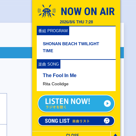
2026/8/6 THU 7:28
番組 PROGRAM
SHONAN BEACH TWILIGHT
TIME
楽曲 SONG
The Fool In Me
Rita Coolidge