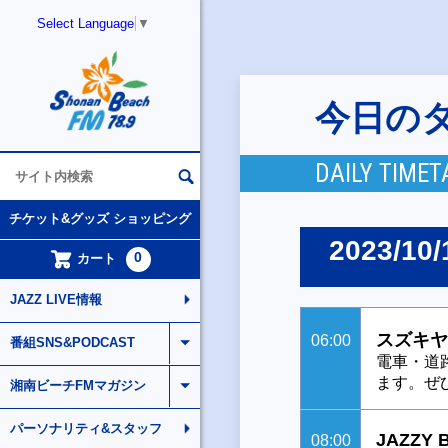
Select Language
▼
今日の
DAILY TIMET
チケット&グッズ ショッピング
2023/10/
0
カート
JAZZ LIVE情報
スズキヤ
06:00
番組SNS&PODCAST
電車・道
ます。ぜ
湘南ビーチFMマガジン
パーソナリティ&スタッフ
JAZZY 
08:00