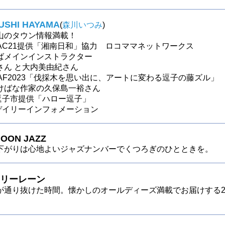
ZUSHI HAYAMA
(
森川いつみ
)
山のタウン情報満載！
〜TAC21提供「湘南日和」協力 ロコママネットワークス
ばメインインストラクター
さん と大内美由紀さん
〜ZAF2023「伐採木を思い出に、アートに変わる逗子の藤ズル」
けばな作家の久保島一裕さん
 ～逗子市提供「ハロー逗子」
 ～デイリーインフォメーション
OON JAZZ
下がりは心地よいジャズナンバーでくつろぎのひとときを。
リーレーン
が通り抜けた時間。懐かしのオールディーズ満載でお届けする