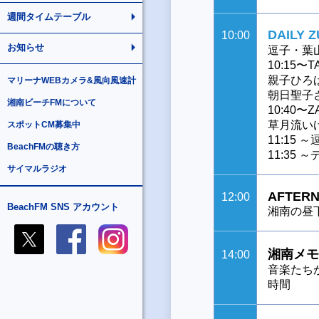
週間タイムテーブル
DAILY 
10:00
お知らせ
逗子・葉
10:15
親子ひろ
マリーナWEBカメラ&風向風速計
朝日聖子
湘南ビーチFMについて
10:40
草月流い
スポットCM募集中
11:15
BeachFMの聴き方
11:35
サイマルラジオ
AFTERN
12:00
BeachFM SNS アカウント
湘南の昼
湘南メモ
14:00
音楽たち
時間