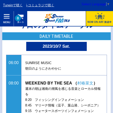
Select Language
▼
Tuneinで聴く
i-コミュラジで聴く
0
今日のタイムテーブル
DAILY TIMETABLE
2023/10/7 Sat.
06:00
SUNRISE MUSIC
朝日のようにさわやかに
08:00
WEEKEND BY THE SEA
（
村椿菜文
）
週末の朝は湘南の潮風を感じる音楽とローカル情報
を
8:20 フィッシングインフォメーション
8:45 マリーナ情報（逗子、葉山港、シーボニア）
9:15 ウォータースポーツインフォメーション