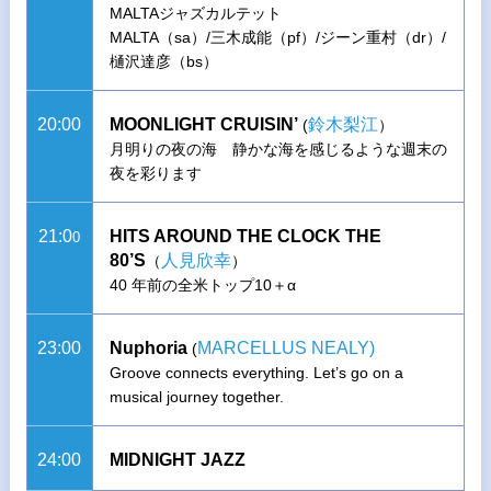
MALTAジャズカルテット
MALTA（sa）/三木成能（pf）/ジーン重村（dr）/
樋沢達彦（bs）
20:00
MOONLIGHT CRUISIN’
鈴木梨江
(
）
月明りの夜の海 静かな海を感じるような週末の
夜を彩ります
21:0
HITS AROUND THE CLOCK THE
0
80’S
人見欣幸
（
）
40 年前の全米トップ10＋α
23:00
Nuphoria
MARCELLUS NEALY)
(
Groove connects everything. Let’s go on a
musical journey together.
24:00
MIDNIGHT JAZZ