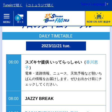
Select Language
▼
Tuneinで聴く
i-コミュラジで聴く
0
今日のタイムテーブル
DAILY TIMETABLE
2023/11/21 tue.
06:00
スズキヤ提供 いってらっしゃい（
香川恵
子
）
電車・道路情報、ニュース、天気予報など朝いち
ばんの情報をお届けします。ぜひお出かけ前にチ
ェックしてください。
08:00
JAZZY BREAK