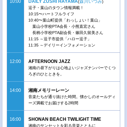
10:00
DAILY ZUSHI HAYAMA
森川いつみ
(
)
逗子・葉山のタウン情報満載！
10:15〜ハートフルライフ
10:40〜葉山町提供「わっしょい！葉山」
葉山小学校PTA会長・小熊直宏さん
長柄小学校PTA副会長・篠田久留美さん
11:15 ～逗子市提供「ハロー逗子」
11:35 ～デイリーインフォメーション
12:00
AFTERNOON JAZZ
湘南の昼下がりは心地よいジャズナンバーでくつ
ろぎのひとときを。
14:00
湘南メモリーレーン
音楽たちが通り抜けた時間。懐かしのオールディ
ーズ満載でお届けする2時間
16:00
SHONAN BEACH TWILIGHT TIME
湘南のサンセットを彩る音楽とともに