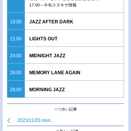
17:00～今旬スズキヤ情報
18:00
JAZZ AFTER DARK
21:00
LIGHTS OUT
24:00
MIDNIGHT JAZZ
26:00
MEMORY LANE AGAIN
28:00
MORNING JAZZ
一つ古い記事
2023/11/20 mon.