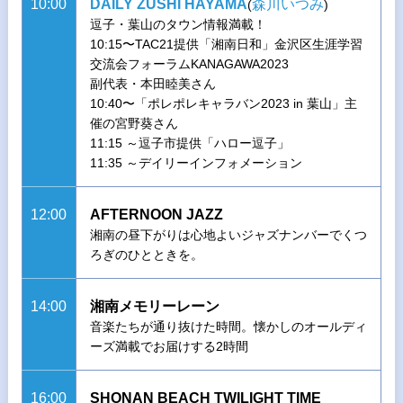
10:00
DAILY ZUSHI HAYAMA
森川いつみ
(
)
逗子・葉山のタウン情報満載！
10:15〜TAC21提供「湘南日和」金沢区生涯学習
交流会フォーラムKANAGAWA2023
副代表・本田睦美さん
10:40〜「ポレポレキャラバン2023 in 葉山」主
催の宮野葵さん
11:15 ～逗子市提供「ハロー逗子」
11:35 ～デイリーインフォメーション
12:00
AFTERNOON JAZZ
湘南の昼下がりは心地よいジャズナンバーでくつ
ろぎのひとときを。
14:00
湘南メモリーレーン
音楽たちが通り抜けた時間。懐かしのオールディ
ーズ満載でお届けする2時間
16:00
SHONAN BEACH TWILIGHT TIME