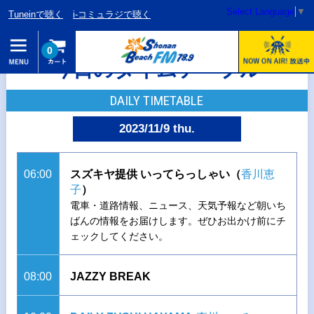
Select Language
▼
Tuneinで聴く
i-コミュラジで聴く
0
今日のタイムテーブル
DAILY TIMETABLE
2023/11/9 thu.
06:00
スズキヤ提供 いってらっしゃい（
香川恵
子
）
電車・道路情報、ニュース、天気予報など朝いち
ばんの情報をお届けします。ぜひお出かけ前にチ
ェックしてください。
08:00
JAZZY BREAK