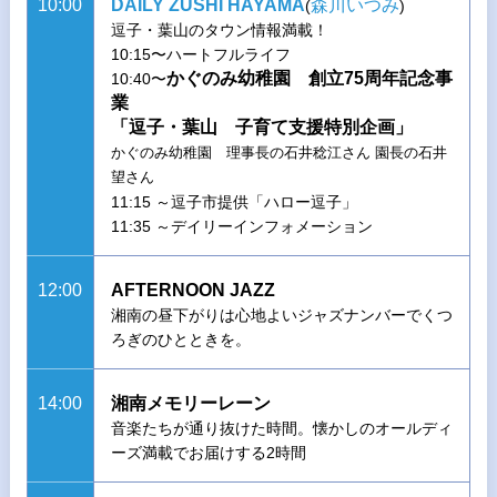
10:00
DAILY ZUSHI HAYAMA
森川いつみ
(
)
逗子・葉山のタウン情報満載！
10:15〜ハートフルライフ
かぐのみ幼稚園 創立75周年記念事
10:40〜
業
「逗子・葉山 子育て支援特別企画」
かぐのみ幼稚園 理事長の石井稔江さん 園長の石井
望さん
11:15 ～逗子市提供「ハロー逗子」
11:35 ～デイリーインフォメーション
12:00
AFTERNOON JAZZ
湘南の昼下がりは心地よいジャズナンバーでくつ
ろぎのひとときを。
14:00
湘南メモリーレーン
音楽たちが通り抜けた時間。懐かしのオールディ
ーズ満載でお届けする2時間