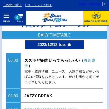
Select Language
▼
Tuneinで聴く
i-コミュラジで聴く
0
今日のタイムテーブル
DAILY TIMETABLE
2023/12/12 tue. 🎄
06:00
スズキヤ提供 いってらっしゃい（
香川恵
子
）
電車・道路情報、ニュース、天気予報など朝いち
ばんの情報をお届けします。ぜひお出かけ前にチ
ェックしてください。
08:00
JAZZY BREAK