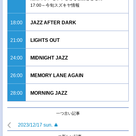
17:00～今旬スズキヤ情報
18:00
JAZZ AFTER DARK
21:00
LIGHTS OUT
24:00
MIDNIGHT JAZZ
26:00
MEMORY LANE AGAIN
28:00
MORNING JAZZ
一つ古い記事
2023/12/17 sun. 🎄