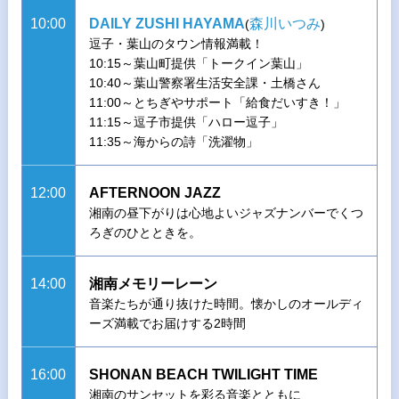
10:00
DAILY ZUSHI HAYAMA
森川いつみ
(
)
逗子・葉山のタウン情報満載！
10:15～葉山町提供「トークイン葉山」
10:40～葉山警察署生活安全課・土橋さん
11:00～とちぎやサポート「給食だいすき！」
11:15～逗子市提供「ハロー逗子」
11:35～海からの詩「洗濯物」
12:00
AFTERNOON JAZZ
湘南の昼下がりは心地よいジャズナンバーでくつ
ろぎのひとときを。
14:00
湘南メモリーレーン
音楽たちが通り抜けた時間。懐かしのオールディ
ーズ満載でお届けする2時間
16:00
SHONAN BEACH TWILIGHT TIME
湘南のサンセットを彩る音楽とともに