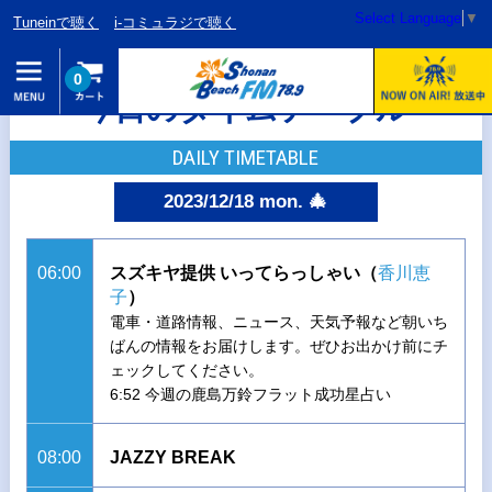
Select Language
▼
Tuneinで聴く
i-コミュラジで聴く
0
今日のタイムテーブル
DAILY TIMETABLE
2023/12/18 mon. 🎄
06:00
スズキヤ提供 いってらっしゃい（
香川恵
子
）
電車・道路情報、ニュース、天気予報など朝いち
ばんの情報をお届けします。ぜひお出かけ前にチ
ェックしてください。
6:52 今週の鹿島万鈴フラット成功星占い
08:00
JAZZY BREAK