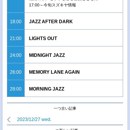
17:00～今旬スズキヤ情報
18:00
JAZZ AFTER DARK
21:00
LIGHTS OUT
24:00
MIDNIGHT JAZZ
26:00
MEMORY LANE AGAIN
28:00
MORNING JAZZ
一つ古い記事
2023/12/27 wed.