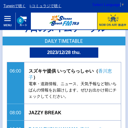
Select Language
▼
Tuneinで聴く
i-コミュラジで聴く
0
今日のタイムテーブル
DAILY TIMETABLE
2023/12/28 thu.
06:00
スズキヤ提供 いってらっしゃい（
香川恵
子
）
電車・道路情報、ニュース、天気予報など朝いち
ばんの情報をお届けします。ぜひお出かけ前にチ
ェックしてください。
08:00
JAZZY BREAK