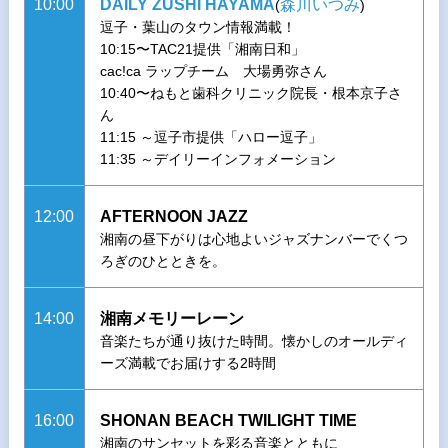
10:00
DAILY ZUSHI HAYAMA
森川いつみ
(
)
逗子・葉山のタウン情報満載！
10:15〜TAC21提供「湘南日和」
cac!ca ラップチーム 大場勇弥さん
10:40〜ねもと歯科クリニック院長・根本京子さ
ん
11:15 ～逗子市提供「ハロー逗子」
11:35 ～デイリーインフォメーション
12:00
AFTERNOON JAZZ
湘南の昼下がりは心地よいジャズナンバーでくつ
ろぎのひとときを。
14:00
湘南メモリーレーン
音楽たちが通り抜けた時間。懐かしのオールディ
ーズ満載でお届けする2時間
16:00
SHONAN BEACH TWILIGHT TIME
湘南のサンセットを彩る音楽とともに