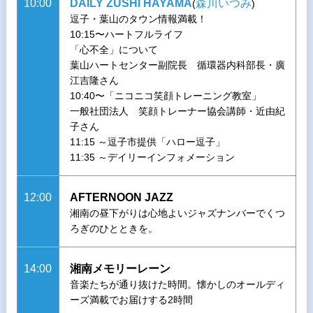
10:00
DAILY ZUSHI HAYAMA
森川いつみ
(
)
逗子・葉山のタウン情報満載！
10:15〜ハートフルライフ
「心不全」について
葉山ハートセンター副院長 循環器内科部長・廣
江吉隆さん
10:40〜「ニコニコ笑顔トレーニング教室」
一般社団法人 笑顔トレーナー協会講師・近由紀
子さん
11:15 ～逗子市提供「ハロー逗子」
11:35 ～デイリーインフォメーション
12:00
AFTERNOON JAZZ
湘南の昼下がりは心地よいジャズナンバーでくつ
ろぎのひとときを。
14:00
湘南メモリーレーン
音楽たちが通り抜けた時間。懐かしのオールディ
ーズ満載でお届けする2時間