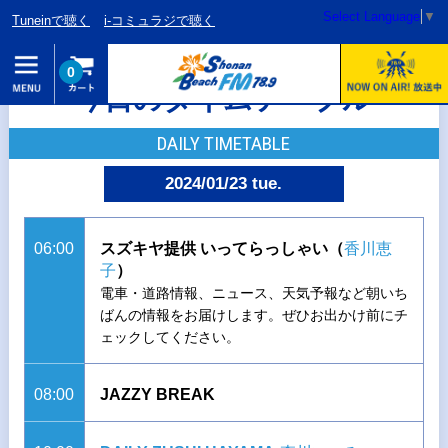
Select Language
▼
Tuneinで聴く
i-コミュラジで聴く
0
今日のタイムテーブル
DAILY TIMETABLE
2024/01/23 tue.
06:00
スズキヤ提供 いってらっしゃい（
香川恵
子
）
電車・道路情報、ニュース、天気予報など朝いち
ばんの情報をお届けします。ぜひお出かけ前にチ
ェックしてください。
08:00
JAZZY BREAK