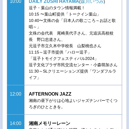
10:00
DAILY ZUSHI HAYAMA
森川いつみ
(
)
逗子・葉山のタウン情報満載！
10:15 〜葉山町提供「トークイン葉山」
10:40〜文殊の会「日本人の歌ごころ～お話と歌
唱～」
文殊の会代表 尾崎美代子さん、元追浜高校校
長 野口忠道さん、
元逗子市立久木中学校長 山梨桃也さん
11:15～逗子市提供「ハロー逗子」
「逗子トモイクフェスティバル2024」
逗子文化プラザ市民交流センター・小森萌加さん
11:30～SLクリエーションズ提供「ワンダフルラ
イフ」
12:00
AFTERNOON JAZZ
湘南の昼下がりは心地よいジャズナンバーでくつ
ろぎのひとときを。
14:00
湘南メモリーレーン