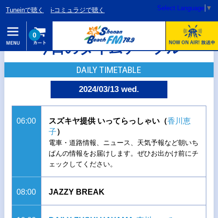
Select Language
▼
Tuneinで聴く
i-コミュラジで聴く
0
今日のタイムテーブル
DAILY TIMETABLE
2024/03/13 wed.
06:00
スズキヤ提供 いってらっしゃい（
香川恵
子
）
電車・道路情報、ニュース、天気予報など朝いち
ばんの情報をお届けします。ぜひお出かけ前にチ
ェックしてください。
08:00
JAZZY BREAK