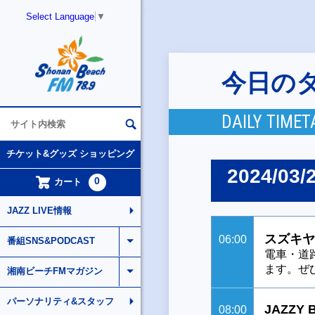
Select Language
▼
今日の
DAILY TIMET
チケット&グッズ ショッピング
2024/03/
0
カート
JAZZ LIVE情報
スズキヤ
06:00
番組SNS&PODCAST
電車・道
ます。ぜ
湘南ビーチFMマガジン
パーソナリティ&スタッフ
JAZZY 
08:00