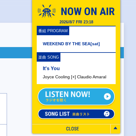
2026/8/7 FRI 23:18
番組 PROGRAM
WEEKEND BY THE SEA[sat]
楽曲 SONG
It's You
Joyce Cooling [+] Claudio Amaral