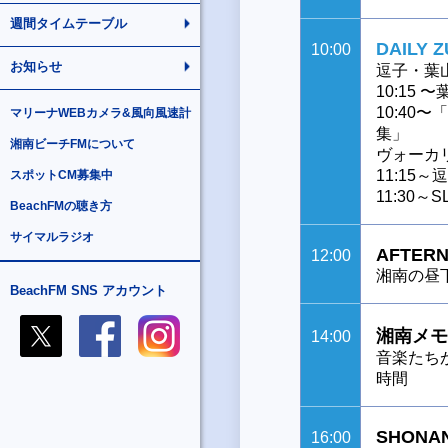
週間タイムテーブル
DAILY 
10:00
お知らせ
逗子・葉
10:15
10:40
マリーナWEBカメラ&風向風速計
集」
湘南ビーチFMについて
ヴォーカリ
11:15
スポットCM募集中
11:30
BeachFMの聴き方
サイマルラジオ
AFTERN
12:00
湘南の昼
BeachFM SNS アカウント
湘南メモ
14:00
音楽たち
時間
SHONAN
16:00