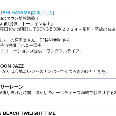
ZUSHI HAYAMA
(
森川いつみ
)
山のタウン情報満載！
 〜葉山町提供「トークイン葉山」
〜「窪田誉with阿部友子SONG BOOK２０２４～昭和・平成の名曲
ストの窪田誉さん、DJ錦Nishiki さん
～逗子市提供「ハロー逗子」
～SLクリエーションズ提供「ワンダフルライフ」
OON JAZZ
下がりは心地よいジャズナンバーでくつろぎのひとときを。
リーレーン
が通り抜けた時間。懐かしのオールディーズ満載でお届けする
 BEACH TWILIGHT TIME