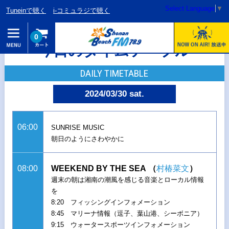
Select Language
▼
Tuneinで聴く
i-コミュラジで聴く
0
今日のタイムテーブル
DAILY TIMETABLE
2024/03/30 sat.
06:00
SUNRISE MUSIC
朝日のようにさわやかに
08:00
WEEKEND BY THE SEA
（
村椿菜文
）
週末の朝は湘南の潮風を感じる音楽とローカル情報
を
8:20 フィッシングインフォメーション
8:45 マリーナ情報（逗子、葉山港、シーボニア）
9:15 ウォータースポーツインフォメーション