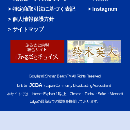
特定商取引法に基づく表記
Instagram
個人情報保護方針
サイトマップ
Copyright©Shonan BeachFM All Rights Reserved.
JCBA
Link to
（Japan Community Broadcasting Association）
本サイトでは、Internet Explorer 11以上、Chrome・Firefox・Safari・Microsoft
Edgeの最新版での閲覧を推奨しております。