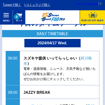
Select Language
▼
Tuneinで聴く
i-コミュラジで聴く
0
今日のタイムテーブル
DAILY TIMETABLE
2024/04/17 Wed.
06:00
スズキヤ提供 いってらっしゃい（
府川唯
未
）
電車・道路情報、ニュース、天気予報など朝いち
ばんの情報をお届けします。
ぜひお出かけ前にチェックしてください。
08:00
JAZZY BREAK