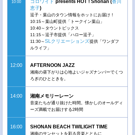
コロワイド
presents HOT ! Shonan (
香川
10:00
恵子
)
逗子・葉山のタウン情報をホットにお届け！
10:15～葉山町提供「トークイン葉山」
10:40～タウントピックス
11:15～逗子市提供「ハロー逗子」
SLクリエーションズ
11:30～
提供「ワンダフ
ルライフ」
12:00
AFTERNOON JAZZ
湘南の昼下がりは心地よいジャズナンバーでくつ
ろぎのひとときを。
14:00
湘南メモリーレーン
音楽たちが通り抜けた時間。懐かしのオールディ
ーズ満載でお届けする2時間
16:00
SHONAN BEACH TWILIGHT TIME
湘南のサンセットを彩る音楽とともに