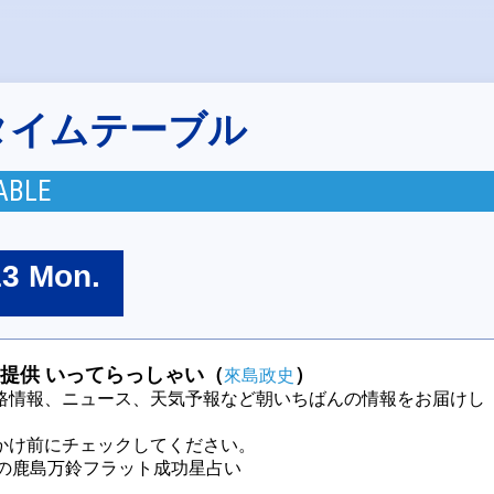
タイムテーブル
ABLE
13 Mon.
提供 いってらっしゃい（
）
來島政史
路情報、ニュース、天気予報など朝いちばんの情報をお届けし
かけ前にチェックしてください。
今週の鹿島万鈴フラット成功星占い