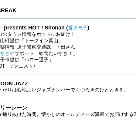
BREAK
presents HOT ! Shonan (
)
ド
香川恵子
山のタウン情報をホットにお届け！
～葉山町提供「トークイン葉山」
～警察情報 逗子警察交通課 下田さん
ちぎや
サポート「給食だいすき！」
～逗子市提供「ハロー逗子」
HOT ! リクエスト♪
OON JAZZ
下がりは心地よいジャズナンバーでくつろぎのひとときを。
リーレーン
が通り抜けた時間。懐かしのオールディーズ満載でお届けする