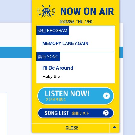
2026/8/6 THU 19:0
番組 PROGRAM
MEMORY LANE AGAIN
楽曲 SONG
I'll Be Around
Ruby Braff