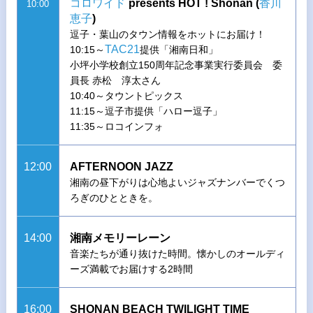
コロワイド
presents HOT ! Shonan (
香川
10:00
恵子
)
逗子・葉山のタウン情報をホットにお届け！
TAC21
10:15～
提供「湘南日和」
小坪小学校創立150周年記念事業実行委員会 委
員長 赤松 淳太さん
10:40～タウントピックス
11:15～逗子市提供「ハロー逗子」
11:35～ロコインフォ
12:00
AFTERNOON JAZZ
湘南の昼下がりは心地よいジャズナンバーでくつ
ろぎのひとときを。
14:00
湘南メモリーレーン
音楽たちが通り抜けた時間。懐かしのオールディ
ーズ満載でお届けする2時間
16:00
SHONAN BEACH TWILIGHT TIME