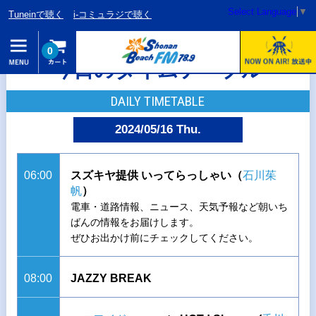
Select Language
▼
Tuneinで聴く
i-コミュラジで聴く
0
今日のタイムテーブル
DAILY TIMETABLE
2024/05/16 Thu.
06:00
スズキヤ提供 いってらっしゃい（
石川茱
帆
）
電車・道路情報、ニュース、天気予報など朝いち
ばんの情報をお届けします。
ぜひお出かけ前にチェックしてください。
08:00
JAZZY BREAK