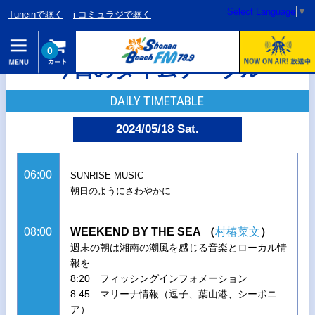
Select Language
▼
Tuneinで聴く
i-コミュラジで聴く
0
今日のタイムテーブル
DAILY TIMETABLE
2024/05/18 Sat.
06:00
SUNRISE MUSIC
朝日のようにさわやかに
08:00
WEEKEND BY THE SEA
（
村椿菜文
）
週末の朝は湘南の潮風を感じる音楽とローカル情
報を
8:20 フィッシングインフォメーション
8:45 マリーナ情報（逗子、葉山港、シーボニ
ア）