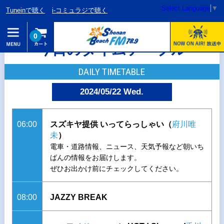
Select Language
▼
Tuneinで聴く
i-コミュラジで聴く
0
今日のタイムテーブル
DAILY TIMETABLE
2024/05/22 Wed.
06:00
スズキヤ提供 いってらっしゃい（
府川唯
未
）
電車・道路情報、ニュース、天気予報など朝いち
ばんの情報をお届けします。
ぜひお出かけ前にチェックしてください。
08:00
JAZZY BREAK