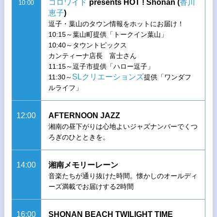
コロワイド
presents HOT ! Shonan (
香川
10:00
恵子
)
逗子・葉山のタウン情報をホットにお届け！
10:15～葉山町提供「トークイン葉山」
10:40～タウントピックス
カンティーナ店長 富士さん
11:15～逗子市提供「ハロー逗子」
SLクリエーションズ
11:30～
提供「ワンダフ
ルライフ」
12:00
AFTERNOON JAZZ
湘南の昼下がりは心地よいジャズナンバーでくつ
ろぎのひとときを。
14:00
湘南メモリーレーン
音楽たちが通り抜けた時間。懐かしのオールディ
ーズ満載でお届けする2時間
16:00
SHONAN BEACH TWILIGHT TIME