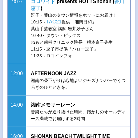
コロワイド
presents HOT ! Shonan (
香川
10:00
恵子
)
逗子・葉山のタウン情報をホットにお届け！
TAC21
10:15～
提供「湘南日和」
葉山手芸教室 講師 岩井妙子さん
10:40～タウントピックス
ねもと歯科クリニック院長 根本京子先生
11:15～逗子市提供「ハロー逗子」
11:35～ロコインフォ
12:00
AFTERNOON JAZZ
湘南の昼下がりは心地よいジャズナンバーでくつ
ろぎのひとときを。
14:00
湘南メモリーレーン
音楽たちが通り抜けた時間。懐かしのオールディ
ーズ満載でお届けする2時間
16:00
SHONAN BEACH TWILIGHT TIME