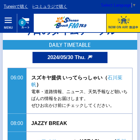
Select Language
▼
Tuneinで聴く
i-コミュラジで聴く
0
今日のタイムテーブル
DAILY TIMETABLE
2024/05/30 Thu. 🎆
06:00
スズキヤ提供 いってらっしゃい（
石川茱
帆
）
電車・道路情報、ニュース、天気予報など朝いち
ばんの情報をお届けします。
ぜひお出かけ前にチェックしてください。
08:00
JAZZY BREAK