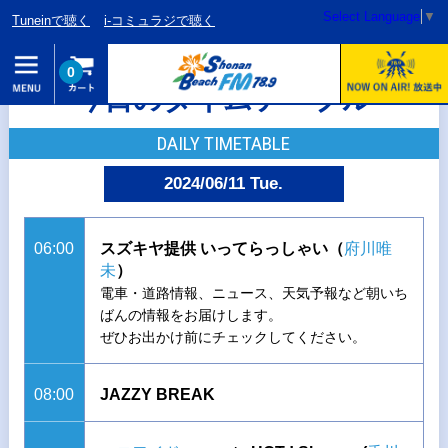
Select Language
▼
Tuneinで聴く
i-コミュラジで聴く
0
今日のタイムテーブル
DAILY TIMETABLE
2024/06/11 Tue.
06:00
スズキヤ提供 いってらっしゃい（
府川唯
未
）
電車・道路情報、ニュース、天気予報など朝いち
ばんの情報をお届けします。
ぜひお出かけ前にチェックしてください。
08:00
JAZZY BREAK