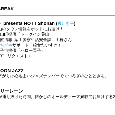
BREAK
presents HOT ! Shonan (
)
ド
香川恵子
山のタウン情報をホットにお届け！
～葉山町提供「トークイン葉山」
～警察情報 葉山警察生活安全課 土橋さん
ちぎや
サポート「給食だいすき！」
～逗子市提供「ハロー逗子」
HOT ! リクエスト♪
OON JAZZ
下がりは心地よいジャズナンバーでくつろぎのひとときを。
リーレーン
が通り抜けた時間。懐かしのオールディーズ満載でお届けする