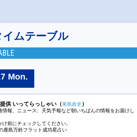
タイムテーブル
ABLE
17 Mon.
提供 いってらっしゃい（
）
來島政史
路情報、ニュース、天気予報など朝いちばんの情報をお届けし
かけ前にチェックしてください。
今週の鹿島万鈴フラット成功星占い