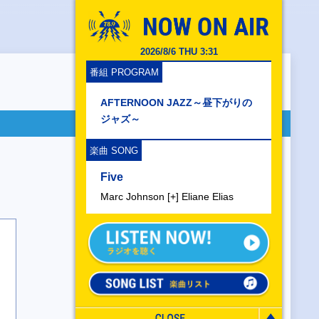
2026/8/6 THU 3:31
番組 PROGRAM
AFTERNOON JAZZ～昼下がりの
ジャズ～
楽曲 SONG
Five
Marc Johnson [+] Eliane Elias