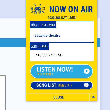
2026/8/8 SAT 11:53
番組 PROGRAM
seaside theatre
楽曲 SONG
DJ johnny SHIDA