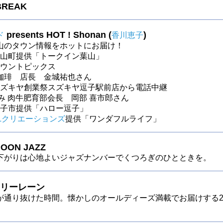
BREAK
presents HOT ! Shonan (
)
ド
香川恵子
山のタウン情報をホットにお届け！
～葉山町提供「トークイン葉山」
～タウントピックス
珈琲 店長 金城祐也さん
5～スズキヤ創業祭スズキヤ逗子駅前店から電話中継
み 肉牛肥育部会長 岡部 喜市郎さん
～逗子市提供「ハロー逗子」
Lクリエーションズ
提供「ワンダフルライフ」
OON JAZZ
下がりは心地よいジャズナンバーでくつろぎのひとときを。
リーレーン
が通り抜けた時間。懐かしのオールディーズ満載でお届けする