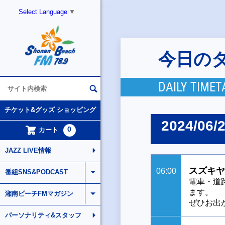
Select Language
▼
今日の
DAILY TIMET
チケット&グッズ ショッピング
2024/06/
0
カート
JAZZ LIVE情報
スズキヤ
06:00
番組SNS&PODCAST
電車・道
ます。
湘南ビーチFMマガジン
ぜひお出
パーソナリティ&スタッフ