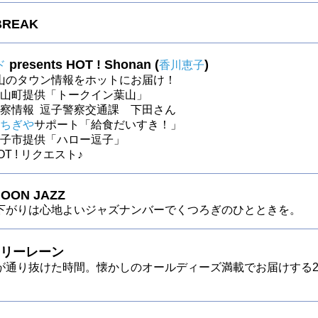
BREAK
presents HOT ! Shonan (
)
ド
香川恵子
山のタウン情報をホットにお届け！
～葉山町提供「トークイン葉山」
0～警察情報 逗子警察交通課 下田さん
ちぎや
サポート「給食だいすき！」
～逗子市提供「ハロー逗子」
HOT ! リクエスト♪
OON JAZZ
下がりは心地よいジャズナンバーでくつろぎのひとときを。
リーレーン
が通り抜けた時間。懐かしのオールディーズ満載でお届けする