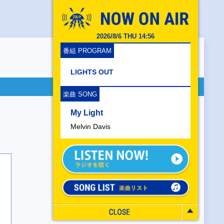
2026/8/6 THU 14:56
番組 PROGRAM
LIGHTS OUT
楽曲 SONG
My Light
Melvin Davis