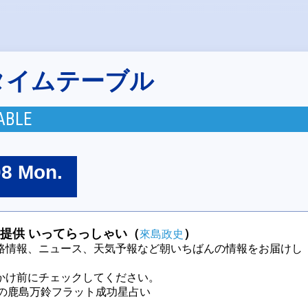
タイムテーブル
ABLE
08 Mon.
提供 いってらっしゃい（
）
來島政史
路情報、ニュース、天気予報など朝いちばんの情報をお届けし
かけ前にチェックしてください。
今週の鹿島万鈴フラット成功星占い