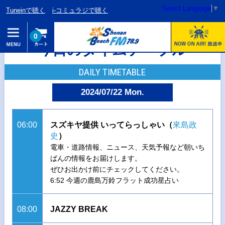
Select Language
▼
Tuneinで聴く
i-コミュラジで聴く
0
今日のタイムテーブル
DAILY TIMETABLE
2024/07/22 Mon.
06:00
スズキヤ提供 いってらっしゃい（
來島政
史
）
電車・道路情報、ニュース、天気予報など朝いち
ばんの情報をお届けします。
ぜひお出かけ前にチェックしてください。
6:52 今週の鹿島万鈴フラット成功星占い
08:00
JAZZY BREAK