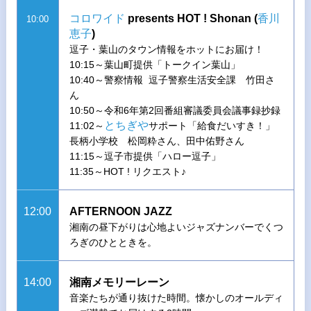
コロワイド
presents HOT ! Shonan (
香川
10:00
恵子
)
逗子・葉山のタウン情報をホットにお届け！
10:15～葉山町提供「トークイン葉山」
10:40～警察情報 逗子警察生活安全課 竹田さ
ん
10:50～令和6年第2回番組審議委員会議事録抄録
とちぎや
11:02～
サポート「給食だいすき！」
長柄小学校 松岡粋さん、田中佑野さん
11:15～逗子市提供「ハロー逗子」
11:35～HOT ! リクエスト♪
12:00
AFTERNOON JAZZ
湘南の昼下がりは心地よいジャズナンバーでくつ
ろぎのひとときを。
14:00
湘南メモリーレーン
音楽たちが通り抜けた時間。懐かしのオールディ