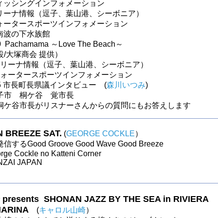
フィッシングインフォメーション
 マリーナ情報（逗子、葉山港、シーボニア）
 ウォータースポーツインフォメーション
湘南波の下水族館
0 Pachamama ～Love The Beach～
/大塚商会 提供）
5 マリーナ情報（逗子、葉山港、シーボニア）
 ウォータースポーツインフォメーション
～55 市長町長県議インタビュー (
森川いつみ
)
子市 桐ケ谷 覚市長
桐ケ谷市長がリスナーさんからの質問にもお答えします
 BREEZE SAT.
(
GEORGE COCKLE
）
るGood Groove Good Wave Good Breeze
rge Cockle no Katteni Corner
NZAI JAPAN
resents SHONAN JAZZ BY THE SEA in RIVIERA
MARINA
(
キャロル山崎
）