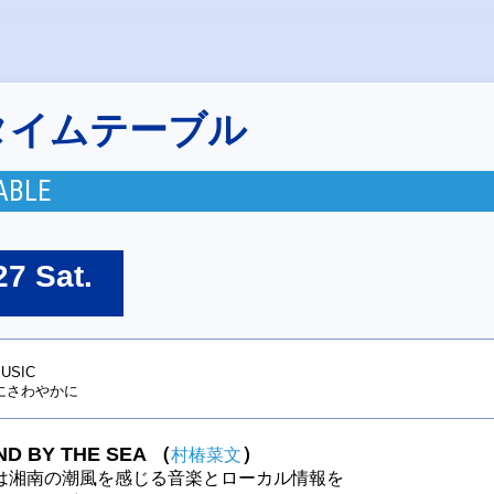
タイムテーブル
ABLE
27 Sat.
USIC
にさわやかに
D BY THE SEA
（
）
村椿菜文
は湘南の潮風を感じる音楽とローカル情報を