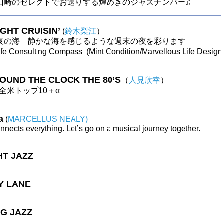
山崎のセレクトでお送りする煌めきのジャズナンバー♫
GHT CRUISIN’
(
鈴木梨江
）
夜の海 静かな海を感じるような週末の夜を彩ります
fe Consulting Compass (Mint Condition/Marvellous Life Design
ROUND THE CLOCK THE 80’S
（
人見欣幸
）
の全米トップ10＋α
a
(
MARCELLUS NEALY)
nects everything. Let’s go on a musical journey together.
HT JAZZ
Y LANE
G JAZZ