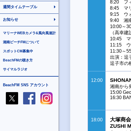
8:20 
週間タイムテーブル
8:45
9:15
お知らせ
9:40 
10:00～3
（高幸建設
マリーナWEBカメラ&風向風速計
10:4
湘南ビーチFMについて
11:15
11:30
スポットCM募集中
出演：逗
BeachFMの聴き方
逗子市の
サイマルラジオ
SHONAN
12:00
BeachFM SNS アカウント
湘南から発信す
15:00 Geo
16:30 BA
大塚商会 p
18:00
ZUSHI 