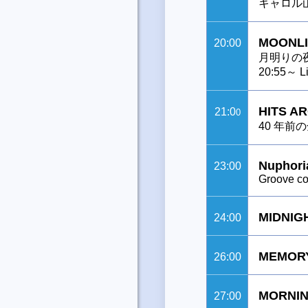
キャロル
MOONLI
20:00
月明りの
20:55～ Li
HITS A
21:0
0
40 年前
Nuphori
23:00
Groove con
MIDNIG
24:00
MEMOR
26:00
MORNIN
27:00