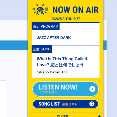
2026/8/6 THU 9:37
番組 PROGRAM
JAZZ AFTER DARK
楽曲 SONG
What Is This Thing Called
Love? 恋とは何でしょう
Silvano Bazan Trio