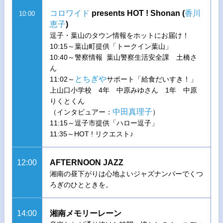
コロワイド
presents HOT ! Shonan (
香川
10:00
恵子
)
逗子・葉山のタウン情報をホットにお届け！
10:15～葉山町提供「トークイン葉山」
10:40～警察情報 葉山警察生活安全課 土橋さ
ん
とちぎや
11:02～
サポート「給食だいすき！」
上山口小学校 4年 中原みゆさん 1年 中原
りくとくん
中田真理子
（インタビュアー：
）
11:15～逗子市提供「ハロー逗子」
11:35～HOT ! リクエスト♪
12:00
AFTERNOON JAZZ
湘南の昼下がりは心地よいジャズナンバーでくつ
ろぎのひとときを。
14:00
湘南メモリーレーン