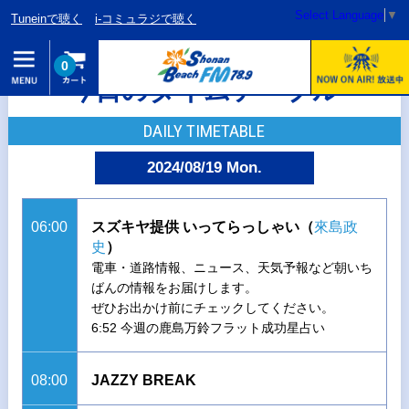
Select Language
▼
Tuneinで聴く
i-コミュラジで聴く
0
今日のタイムテーブル
DAILY TIMETABLE
2024/08/19 Mon.
06:00
スズキヤ提供 いってらっしゃい（
來島政
史
）
電車・道路情報、ニュース、天気予報など朝いち
ばんの情報をお届けします。
ぜひお出かけ前にチェックしてください。
6:52 今週の鹿島万鈴フラット成功星占い
08:00
JAZZY BREAK