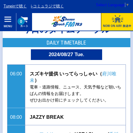
Select Language
▼
Tuneinで聴く
i-コミュラジで聴く
0
今日のタイムテーブル
DAILY TIMETABLE
2024/08/27 Tue.
06:00
スズキヤ提供 いってらっしゃい（
府川唯
未
）
電車・道路情報、ニュース、天気予報など朝いち
ばんの情報をお届けします。
ぜひお出かけ前にチェックしてください。
08:00
JAZZY BREAK