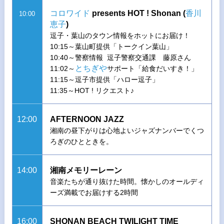
コロワイド
presents HOT ! Shonan (
香川
10:00
恵子
)
逗子・葉山のタウン情報をホットにお届け！
10:15～葉山町提供「トークイン葉山」
10:40～警察情報 逗子警察交通課 藤原さん
とちぎや
11:02～
サポート「給食だいすき！」
11:15～逗子市提供「ハロー逗子」
11:35～HOT ! リクエスト♪
12:00
AFTERNOON JAZZ
湘南の昼下がりは心地よいジャズナンバーでくつ
ろぎのひとときを。
14:00
湘南メモリーレーン
音楽たちが通り抜けた時間。懐かしのオールディ
ーズ満載でお届けする2時間
16:00
SHONAN BEACH TWILIGHT TIME