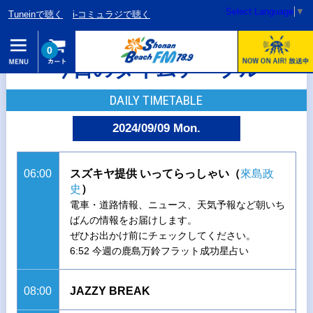
Select Language
▼
Tuneinで聴く
i-コミュラジで聴く
0
今日のタイムテーブル
DAILY TIMETABLE
2024/09/09 Mon.
06:00
スズキヤ提供 いってらっしゃい（
來島政
史
）
電車・道路情報、ニュース、天気予報など朝いち
ばんの情報をお届けします。
ぜひお出かけ前にチェックしてください。
6:52 今週の鹿島万鈴フラット成功星占い
08:00
JAZZY BREAK