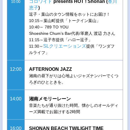
コロワイド
presents HOT ! Shonan (
香川
10:00
恵子
)
逗子・葉山のタウン情報をホットにお届け！
10:15～葉山町提供「トークイン葉山」
10:40～ 789 TO YOU
Shoeshine Chum’s Bar代表/革磨人 渡辺 力さん
11:15～逗子市提供「ハロー逗子」
SLクリエーションズ
11:30～
提供「ワンダフ
ルライフ」
12:00
AFTERNOON JAZZ
湘南の昼下がりは心地よいジャズナンバーでくつ
ろぎのひとときを。
14:00
湘南メモリーレーン
音楽たちが通り抜けた時間。懐かしのオールディ
ーズ満載でお届けする2時間
16:00
SHONAN BEACH TWILIGHT TIME