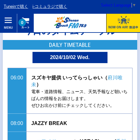
Select Language
▼
Tuneinで聴く
i-コミュラジで聴く
0
今日のタイムテーブル
DAILY TIMETABLE
2024/10/02 Wed.
06:00
スズキヤ提供 いってらっしゃい（
府川唯
未
）
電車・道路情報、ニュース、天気予報など朝いち
ばんの情報をお届けします。
ぜひお出かけ前にチェックしてください。
08:00
JAZZY BREAK