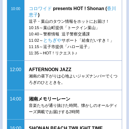
コロワイド
presents HOT ! Shonan (
香川
10:00
恵子
)
逗子・葉山のタウン情報をホットにお届け！
10:15～葉山町提供「トークイン葉山」
10:40～警察情報 逗子警察交通課
とちぎや
11:02～
サポート「給食だいすき！」
11:15～逗子市提供「ハロー逗子」
11:35～HOT ! リクエスト♪
12:00
AFTERNOON JAZZ
湘南の昼下がりは心地よいジャズナンバーでくつ
ろぎのひとときを。
14:00
湘南メモリーレーン
音楽たちが通り抜けた時間。懐かしのオールディ
ーズ満載でお届けする2時間
16:00
SHONAN BEACH TWILIGHT TIME