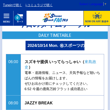
Select Language
▼
Tuneinで聴く
i-コミュラジで聴く
0
今日のタイムテーブル
DAILY TIMETABLE
2024/10/14 Mon. ㊗スポーツの日
06:00
スズキヤ提供 いってらっしゃい（
來島政
史
）
電車・道路情報、ニュース、天気予報など朝いち
ばんの情報をお届けします。
ぜひお出かけ前にチェックしてください。
6:52 今週の鹿島万鈴フラット成功星占い
08:00
JAZZY BREAK