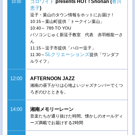
コロワイド
presents HOT ! Shonan (
香川
10:00
恵子
)
逗子・葉山のタウン情報をホットにお届け！
10:15～葉山町提供「トークイン葉山」
10:40～ 789 TO YOU
パソコンじゅく新逗子教室 代表 赤羽根龍一さ
ん
11:15～逗子市提供「ハロー逗子」
SLクリエーションズ
11:30～
提供「ワンダフ
ルライフ」
12:00
AFTERNOON JAZZ
湘南の昼下がりは心地よいジャズナンバーでくつ
ろぎのひとときを。
14:00
湘南メモリーレーン
音楽たちが通り抜けた時間。懐かしのオールディ
ーズ満載でお届けする2時間