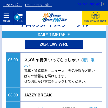
Select Language
▼
Tuneinで聴く
i-コミュラジで聴く
0
今日のタイムテーブル
DAILY TIMETABLE
2024/10/9 Wed.
06:00
スズキヤ提供 いってらっしゃい（
府川唯
未
）
電車・道路情報、ニュース、天気予報など朝いち
ばんの情報をお届けします。
ぜひお出かけ前にチェックしてください。
08:00
JAZZY BREAK